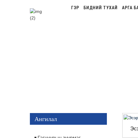
ГЭР
БИДНИЙ ТУХАЙ
АРГА Б
ЭСЭРГҮҮЦЛИ
Ангилал
Эсэ
Гагнуурын зуурмаг