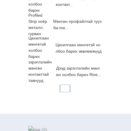
контакт...
Мөнгөн профайлтай тууз
би-me...
Цахилгаан мөнгөтэй хо
лбоо барих зөвлөмжүүд
Дээд зэрэглэлийн мөнг
өн холбоо барих Rive...