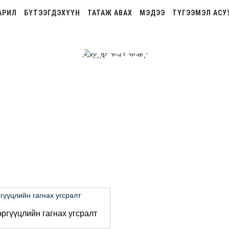
АРИЛ
БҮТЭЭГДЭХҮҮН
ТАТАЖ АВАХ
МЭДЭЭ
ТҮГЭЭМЭЛ АСУ
ЙН ГАГНАХ УГСР
Гэр
Бүтээгдэхүүн
Хо
ргүүцлийн гагнах угсралт