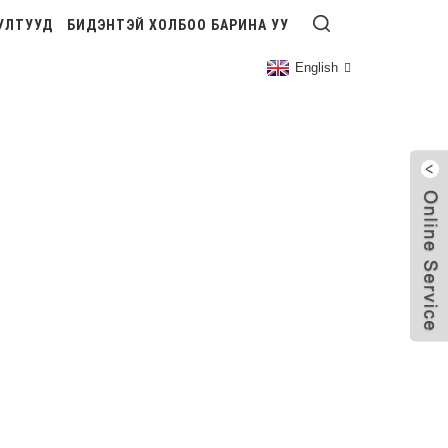
УЛТУУД
БИДЭНТЭЙ ХОЛБОО БАРИНА УУ
English
АЛТ
лбоо Барих Ассемблей
Эсэргүүцлийн Гагнах Угсралт