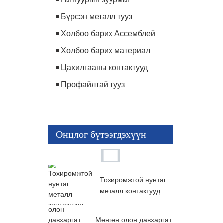
Бүрсэн металл тууз
Холбоо барих Ассемблей
Холбоо барих материал
Цахилгааны контактууд
Профайлтай тууз
Онцлог бүтээгдэхүүн
Тохиромжтой нунтаг
металл контактууд
Мөнгөн олон давхаргат